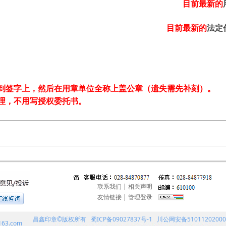
目前最新的
目前最新的
法定
到签字上，然后在用章单位全称上盖公章（遗失需先补刻）。
理，不用写授权委托书。
联系我们
|
相关声明
友情链接
|
管理登录
昌鑫印章©版权所有
蜀ICP备09027837号-1
川公网安备51011202000
163.com