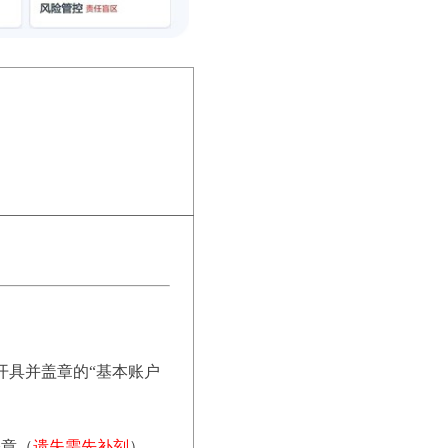
开具并盖章的“基本账户
公章（
遗失需先补刻
）。