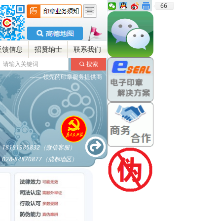
66
反馈信息
招贤纳士
联系我们
끠
搜索
—— 领先的印章服务提供商
18181985832（微信客服）
028-84870877（成都地区）