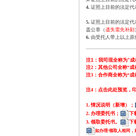
4.
证照上目前的法定代
5.
证照上目前的法定代表
盖公章（
遗失需先补刻
6.
由受托人带上以上原
注1：
我司现全称为
“
成
注2：其他公司全称
“
成
注3：
合作商
全称为
“
成
注4：
点击此处预览，
1. 情况说明（新增）；
2. 办理委托书；
下
3. 领取委托书。
下
如办理/领取人相同