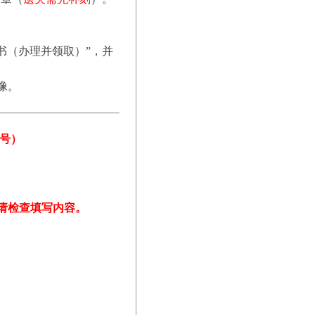
书（办理并领取）”，并
像。
6号）
请检查填写内容。